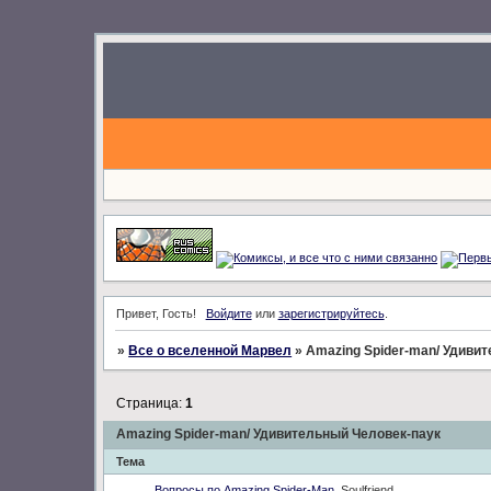
Привет, Гость!
Войдите
или
зарегистрируйтесь
.
»
Все о вселенной Марвел
»
Amazing Spider-man/ Удиви
Страница:
1
Amazing Spider-man/ Удивительный Человек-паук
Тема
Вопросы по Amazing Spider-Man
Soulfriend