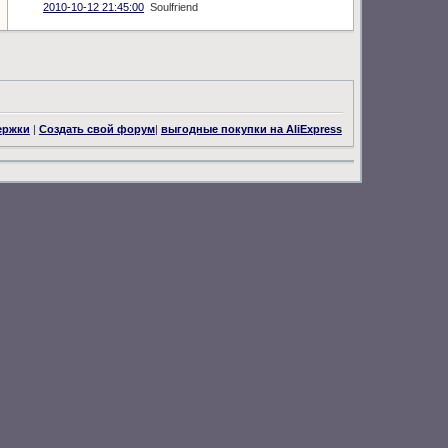
2010-10-12 21:45:00
Soulfriend
ержки
|
Создать свой форум
|
выгодные покупки на AliExpress