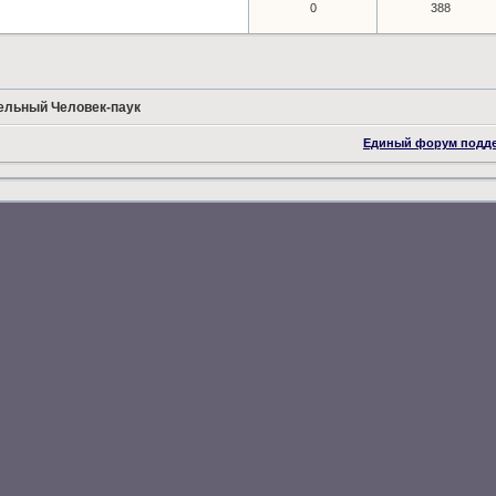
0
388
тельный Человек-паук
Единый форум подд