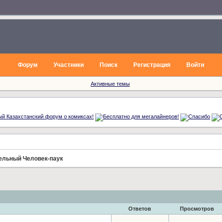
Форум
Участники
Поиск
Регистрация
Войти
Активные темы
тельный Человек-паук
Ответов
Просмотров