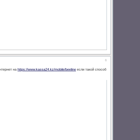
6
интернет на
https://www.kassa24.kz/mobile/beeline
если такой способ