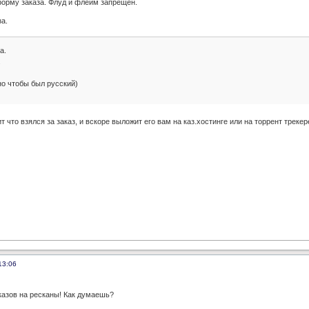
орму заказа. Флуд и флейм запрещен.
а.
а.
.
но чтобы был русский)
 что взялся за заказ, и вскоре выложит его вам на каз.хостинге или на торрент трекер
13:06
казов на ресканы! Как думаешь?