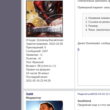
Обязательна заполнить ф
Примерный вариант заказ
1. Назавние комикс
2. Ссылка не релиз
3. Размер.
4. Язык. (желатель
Откуда:
Qostanay/Kazakhstan
Далее Downloader сообщит
Зарегистрирован
: 2010-10-06
Приглашений:
0
0
Сообщений:
1037
Уважение:
+1
Позитив:
+6
Пол:
Мужской
Возраст:
88
[1938-01-17]
Провел на форуме:
18 часов 36 минут
Последний визит:
2011-02-16 22:44:29
Sabit
Поделиться
2010-10-10 12:
Модератор
Soulfriend
Предлагаю еще и стол за