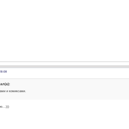
28:08
ал(а):
ами и комиксами.
....)))