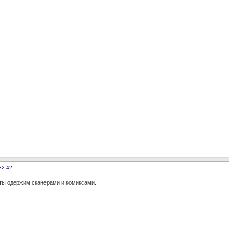
32:42
, ты одержим сканерами и комиксами.